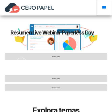
January 17, 2023
—
Eventos
Resumen Live Webinar Paperless Day
Nancy
No items found.
No items found.
No items found.
Explora temas