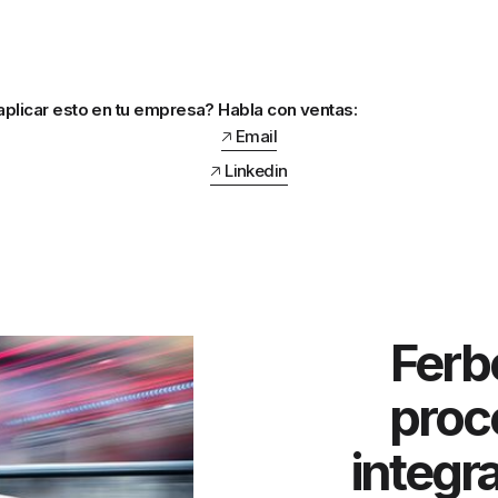
aplicar esto en tu empresa? Habla con ventas:
🡥 Email
🡥 Linkedin
Ferbe
proc
integr